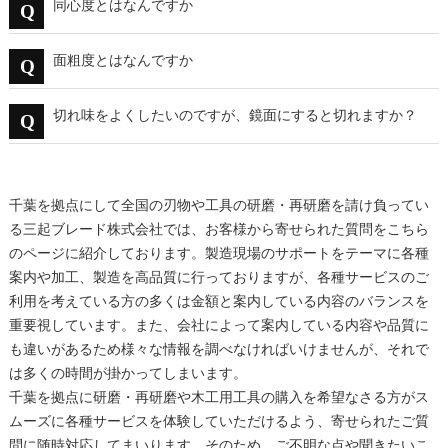
同心度とはなんですか
面粗度とはなんですか
切れ味をよくしたいのですが、鏡面にすると切れますか？
千葉を拠点にして全国の刃物や工具の
研磨
・再
研磨
を請け負ってい
る三起ブレード株式会社では、お客様から寄せられた質問をこちら
のページに紹介しております。製造現場のサポートをテーマに各種
案内や加工、製造を高品質に行っておりますが、各種サービスのご
利用を考えている方の多くは金額と案内している内容のバランスを
重要視しています。また、会社によって案内している内容や品質に
も違いがあるため様々な情報を調べなければいけませんが、それで
は多くの時間が掛かってしまいます。
千葉を拠点に
研磨
・再
研磨
や木工用工具の購入を希望なさる方がス
ムーズに各種サービスを体験していただけるよう、寄せられたご質
問に随時対応してまいります。そのため、ご不明な点や聞きたいこ