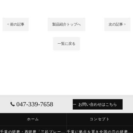
< 前の記事
製品紹介トップへ
次の記事 >
一覧に戻る
047-339-7658
お問い合わせはこちら
ホーム
コンセプト
千葉の研磨・再研磨「三起ブレード株式会社」について
千葉に拠点を置き全国の刃の研磨・再研磨をする「三起ブレード株式会社」が必要とされる理由