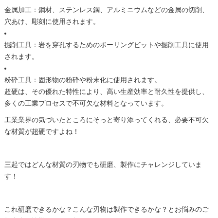
金属加工：鋼材、ステンレス鋼、アルミニウムなどの金属の
切削
、
穴あけ、彫刻に使用されます。
掘削工具：岩を穿孔するためのボーリングビットや掘削工具に使用
されます。
粉砕工具：固形物の粉砕や粉末化に使用されます。
超硬
は、その優れた特性により、高い生産効率と耐久性を提供し、
多くの工業プロセスで不可欠な材料となっています。
工業業界の気づいたところにそっと寄り添ってくれる、必要不可欠
な材質が
超硬
ですよね！
三起ではどんな材質の刃物でも
研磨
、製作にチャレンジしていま
す！
これ
研磨
できるかな？こんな刃物は製作できるかな？とお悩みのご