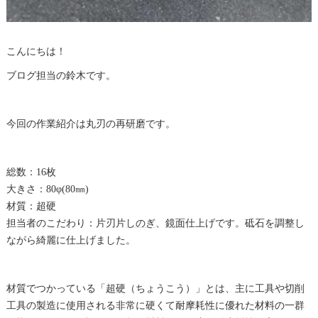
こんにちは！
ブログ担当の鈴木です。
今回の作業紹介は丸刃の再
研磨
です。
総数：16枚
大きさ：80φ(80㎜)
材質：
超硬
担当者のこだわり：片刃片
しのぎ
、
鏡面
仕上げです。砥石を調整し
ながら綺麗に仕上げました。
材質でつかっている「
超硬
（ちょうこう）」とは、主に工具や
切削
工具の製造に使用される非常に硬くて耐摩耗性に優れた材料の一群