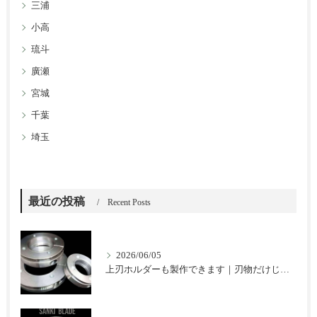
三浦
小高
琉斗
廣瀬
宮城
千葉
埼玉
最近の投稿
Recent Posts
2026/06/05
上刃ホルダーも製作できます｜刃物だけじゃない三起ブレードのご提案