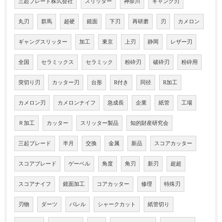
三起ブレード株式会社
スリッター
神奈川
ギャング刃
丸刃
群馬
超硬
鏡面
下刃
再研磨
刃
カメロン
ギャングスリッター
加工
東京
上刃
静岡
レザー刃
全国
セラミックス
セラミック
粉砕刃
破砕刃
粉砕用
突切り刃
カッター刃
台形
R付き
同径
R加工
カメロン刃
カメロンナイフ
急成長
企業
紙管
工場
Ｒ加工
カッター
スリッター製品
知的財産研究会
三起ブレード
半月
交換
金属
新品
スコアカッター
スコアブレード
ゲーベル
角度
角刃
新刃
超超
スコアナイフ
鏡面加工
コアカッター
修理
特殊刃
刃物
ダーツ
バレル
シャークカット
紙管切り