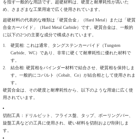
を指す一般的な用語です。
超硬
材料は、硬度と耐摩耗性が高いた
め、さまざまな工業用途で広く使用されています。
超硬
材料の代表的な種類は「硬質合金」（Hard Metal）または「硬質
合金カーバイド」（Hard Metal Carbide）です。硬質合金は、一般的
に以下の2つの主要な成分で構成されています。
硬質相: これは通常、タングステンカーバイド（Tungsten
Carbide、WC）であり、非常に硬くて耐摩耗性に優れた材料で
す。
結合相: 硬質相をバインダー材料で結合させ、硬質相を保持しま
す。一般的にコバルト（Cobalt、Co）が結合相として使用されま
す。
硬質合金は、その硬度と耐摩耗性から、以下のような用途に広く使
用されています。
切削
工具：ドリルビット、フライス盤、タップ、ボーリングバー、
旋盤工具などの工具に使用され、硬い材料を
切削
および削剥しま
す。