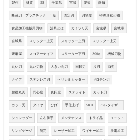
製作
材質
5S
千葉県
宮城
愛知
愛知
断裁刃 プラスチック 千葉
固定刃
刃物屋
特殊形状刃物
食品加工機械用刃物
治具とは
カミソリ刃
宮城県
宮城県
宮城県
スリッター上刃
スリッター上刃
スリッター上刃
研磨屋
スコアーナイフ
スリッター下刃
300φ
機械刃物
丸い刃
丸い刃物
大きい丸刃
回転刃
片刃
両刃
ナイフ
ステンレス刃
ヘリカルカッター
ギロチン刃
超硬丸刃
同心度
真円度
ステライト
カット刃
カット刃
タイヤ
ひげ
手仕上げ
SKH
ペレタイザー
シュレッダー
左右勝手
メンテナンス
トライ品
ユニット
リングゲージ
測定
レーザー加工
ワイヤー加工
放電加工