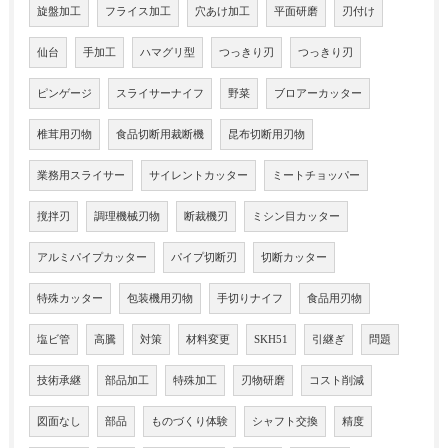
旋盤加工
フライス加工
穴あけ加工
平面研磨
刃付け
仙台
手加工
ハマグリ型
つっきり刃
つっきり刃
ピンゲージ
スライサーナイフ
野菜
ブロアーカッター
椎茸用刃物
食品切断用裁断機
昆布切断用刃物
業務用スライサー
サイレントカッター
ミートチョッパー
撹拌刃
調理機械刃物
断裁機刃
ミシン目カッター
アルミパイプカッター
パイプ切断刃
切断カッター
特殊カッター
包装機用刃物
手切りナイフ
食品用刃物
塩ビ管
高騰
対策
材料変更
SKH51
引継ぎ
問題
技術承継
部品加工
特殊加工
刃物研磨
コスト削減
図面なし
部品
ものづくり体験
シャフト交換
精度