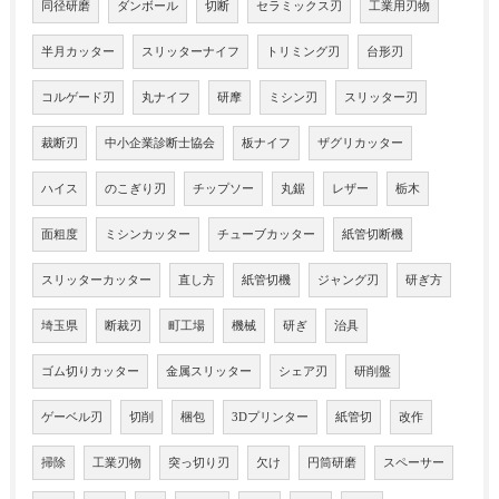
同径研磨
ダンボール
切断
セラミックス刃
工業用刃物
半月カッター
スリッターナイフ
トリミング刃
台形刃
コルゲード刃
丸ナイフ
研摩
ミシン刃
スリッター刃
裁断刃
中小企業診断士協会
板ナイフ
ザグリカッター
ハイス
のこぎり刃
チップソー
丸鋸
レザー
栃木
面粗度
ミシンカッター
チューブカッター
紙管切断機
スリッターカッター
直し方
紙管切機
ジャング刃
研ぎ方
埼玉県
断裁刃
町工場
機械
研ぎ
治具
ゴム切りカッター
金属スリッター
シェア刃
研削盤
ゲーベル刃
切削
梱包
3Dプリンター
紙管切
改作
掃除
工業刃物
突っ切り刃
欠け
円筒研磨
スペーサー