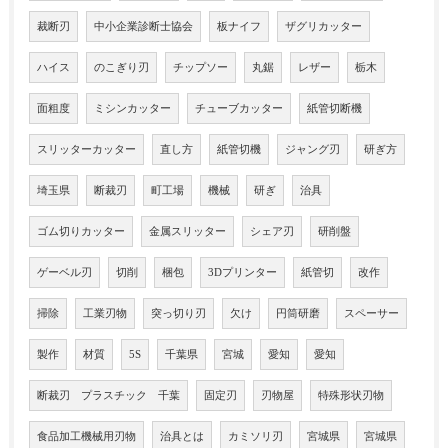
裁断刃
中小企業診断士協会
板ナイフ
ザグリカッター
ハイス
のこぎり刃
チップソー
丸鋸
レザー
栃木
面粗度
ミシンカッター
チューブカッター
紙管切断機
スリッターカッター
直し方
紙管切機
ジャング刃
研ぎ方
埼玉県
断裁刃
町工場
機械
研ぎ
治具
ゴム切りカッター
金属スリッター
シェア刃
研削盤
ゲーベル刃
切削
梱包
3Dプリンター
紙管切
改作
掃除
工業刃物
突っ切り刃
欠け
円筒研磨
スペーサー
製作
材質
5S
千葉県
宮城
愛知
愛知
断裁刃 プラスチック 千葉
固定刃
刃物屋
特殊形状刃物
食品加工機械用刃物
治具とは
カミソリ刃
宮城県
宮城県