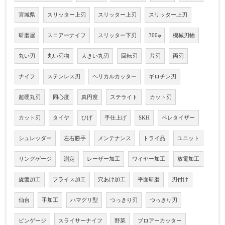
宮城県
スリッター上刃
スリッター上刃
スリッター上刃
研磨屋
スコアーナイフ
スリッター下刃
300φ
機械刃物
丸い刃
丸い刃物
大きい丸刃
回転刃
片刃
両刃
ナイフ
ステンレス刃
ヘリカルカッター
ギロチン刃
超硬丸刃
同心度
真円度
ステライト
カット刃
カット刃
タイヤ
ひげ
手仕上げ
SKH
ペレタイザー
シュレッダー
左右勝手
メンテナンス
トライ品
ユニット
リングゲージ
測定
レーザー加工
ワイヤー加工
放電加工
旋盤加工
フライス加工
穴あけ加工
平面研磨
刃付け
仙台
手加工
ハマグリ型
つっきり刃
つっきり刃
ピンゲージ
スライサーナイフ
野菜
ブロアーカッター