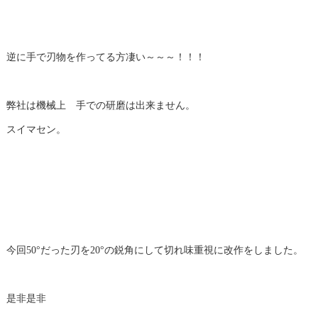
逆に手で刃物を作ってる方凄い～～～！！！
弊社は機械上 手での
研磨
は出来ません。
スイマセン。
今回50°だった刃を20°の鋭角にして切れ味重視に改作をしました。
是非是非