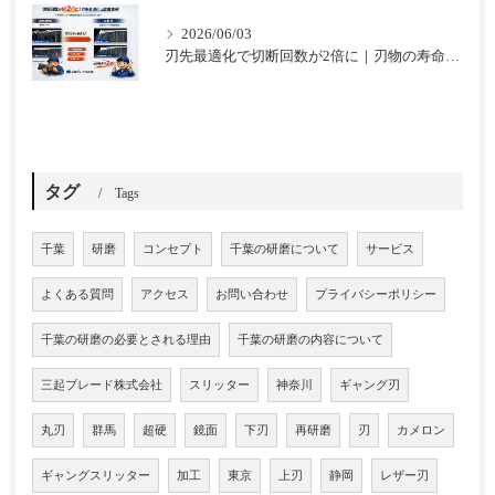
2026/06/03
刃先最適化で切断回数が2倍に｜刃物の寿命を延ばした改善事例
タグ
Tags
千葉
研磨
コンセプト
千葉の研磨について
サービス
よくある質問
アクセス
お問い合わせ
プライバシーポリシー
千葉の研磨の必要とされる理由
千葉の研磨の内容について
三起ブレード株式会社
スリッター
神奈川
ギャング刃
丸刃
群馬
超硬
鏡面
下刃
再研磨
刃
カメロン
ギャングスリッター
加工
東京
上刃
静岡
レザー刃