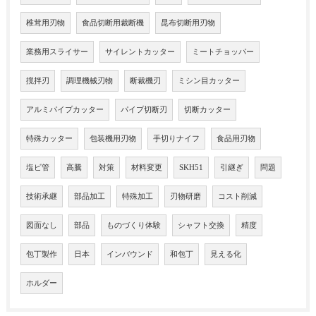
椎茸用刃物
食品切断用裁断機
昆布切断用刃物
業務用スライサー
サイレントカッター
ミートチョッパー
撹拌刃
調理機械刃物
断裁機刃
ミシン目カッター
アルミパイプカッター
パイプ切断刃
切断カッター
特殊カッター
包装機用刃物
手切りナイフ
食品用刃物
塩ビ管
高騰
対策
材料変更
SKH51
引継ぎ
問題
技術承継
部品加工
特殊加工
刃物研磨
コスト削減
図面なし
部品
ものづくり体験
シャフト交換
精度
包丁製作
日本
インバウンド
和包丁
見える化
ホルダー