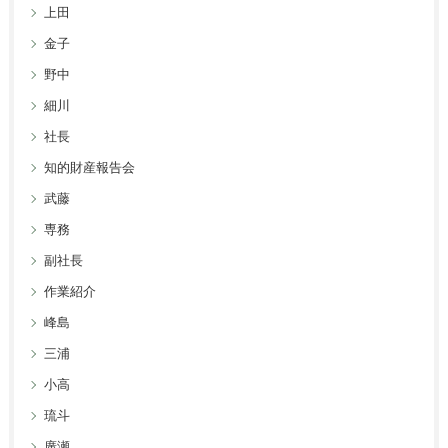
上田
金子
野中
細川
社長
知的財産報告会
武藤
専務
副社長
作業紹介
峰島
三浦
小高
琉斗
廣瀬