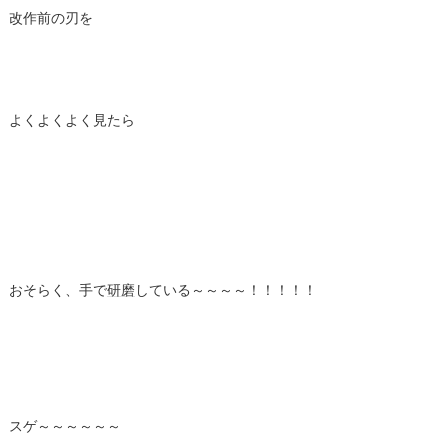
改作前の刃を
よくよくよく見たら
おそらく、手で
研磨
している～～～～！！！！！
スゲ～～～～～～