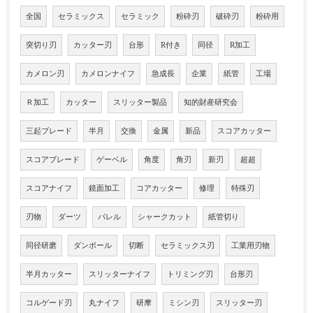
全国
セラミックス
セラミック
粉砕刃
破砕刃
粉砕用
突切り刃
カッター刃
台形
R付き
同径
R加工
カメロン刃
カメロンナイフ
急成長
企業
紙管
工場
Ｒ加工
カッター
スリッター製品
知的財産研究会
三起ブレード
半月
交換
金属
新品
スコアカッター
スコアブレード
ゲーベル
角度
角刃
新刃
超超
スコアナイフ
鏡面加工
コアカッター
修理
特殊刃
刃物
ダーツ
バレル
シャークカット
紙管切り
同径研磨
ダンボール
切断
セラミックス刃
工業用刃物
半月カッター
スリッターナイフ
トリミング刃
台形刃
コルゲード刃
丸ナイフ
研摩
ミシン刃
スリッター刃