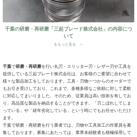
千葉の研磨・再研磨「三起ブレード株式会社」の内容につ
いて
をもっと見る ＞
千葉
で
研磨・再研磨
を行い丸刃・スリッター刃・レザー刃や工具を
提供している三起ブレード株式会社は、お客様のご要望に合わせて
様々な製品加工をしております。工具・刃物一つからのオーダーで
もお引き受けしており、これまで、多種多様なご依頼に対して柔軟
に対応してまいりました。そのため、従業員は高い技術を有してお
り、高品質な製品を納品することができます。「刃こぼれしてしま
っている」や「経年劣化している」という時にでもお任せいただけ
ます。
千葉
で
研磨・再研磨
を行う業者では、刃物や工具加工の作業員を募
集しております。募集にあたっては、業界未経験者も積極採用して