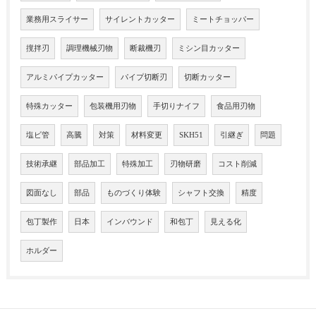
業務用スライサー
サイレントカッター
ミートチョッパー
撹拌刃
調理機械刃物
断裁機刃
ミシン目カッター
アルミパイプカッター
パイプ切断刃
切断カッター
特殊カッター
包装機用刃物
手切りナイフ
食品用刃物
塩ビ管
高騰
対策
材料変更
SKH51
引継ぎ
問題
技術承継
部品加工
特殊加工
刃物研磨
コスト削減
図面なし
部品
ものづくり体験
シャフト交換
精度
包丁製作
日本
インバウンド
和包丁
見える化
ホルダー