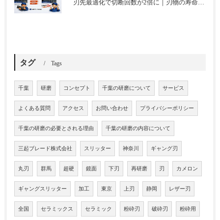
刃先最適化で切断回数が2倍に｜刃物の寿命を延ばした改善事例
タグ
Tags
千葉
研磨
コンセプト
千葉の研磨について
サービス
よくある質問
アクセス
お問い合わせ
プライバシーポリシー
千葉の研磨の必要とされる理由
千葉の研磨の内容について
三起ブレード株式会社
スリッター
神奈川
ギャング刃
丸刃
群馬
超硬
鏡面
下刃
再研磨
刃
カメロン
ギャングスリッター
加工
東京
上刃
静岡
レザー刃
全国
セラミックス
セラミック
粉砕刃
破砕刃
粉砕用