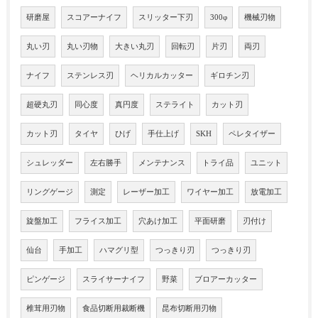
研磨屋
スコアーナイフ
スリッター下刃
300φ
機械刃物
丸い刃
丸い刃物
大きい丸刃
回転刃
片刃
両刃
ナイフ
ステンレス刃
ヘリカルカッター
ギロチン刃
超硬丸刃
同心度
真円度
ステライト
カット刃
カット刃
タイヤ
ひげ
手仕上げ
SKH
ペレタイザー
シュレッダー
左右勝手
メンテナンス
トライ品
ユニット
リングゲージ
測定
レーザー加工
ワイヤー加工
放電加工
旋盤加工
フライス加工
穴あけ加工
平面研磨
刃付け
仙台
手加工
ハマグリ型
つっきり刃
つっきり刃
ピンゲージ
スライサーナイフ
野菜
ブロアーカッター
椎茸用刃物
食品切断用裁断機
昆布切断用刃物