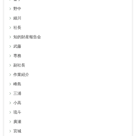
野中
細川
社長
知的財産報告会
武藤
専務
副社長
作業紹介
峰島
三浦
小高
琉斗
廣瀬
宮城