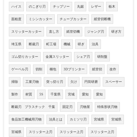
ハイス
のこぎり刃
チップソー
丸鋸
レザー
栃木
面粗度
ミシンカッター
チューブカッター
紙管切断機
スリッターカッター
直し方
紙管切機
ジャング刃
研ぎ方
埼玉県
断裁刃
町工場
機械
研ぎ
治具
ゴム切りカッター
金属スリッター
シェア刃
研削盤
ゲーベル刃
切削
梱包
3Dプリンター
紙管切
改作
掃除
工業刃物
突っ切り刃
欠け
円筒研磨
スペーサー
製作
材質
5S
千葉県
宮城
愛知
愛知
断裁刃 プラスチック 千葉
固定刃
刃物屋
特殊形状刃物
食品加工機械用刃物
治具とは
カミソリ刃
宮城県
宮城県
宮城県
スリッター上刃
スリッター上刃
スリッター上刃