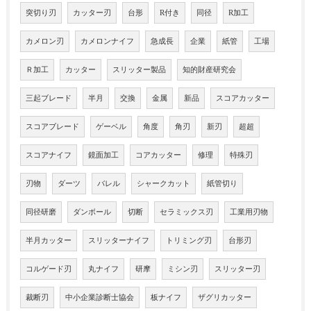
突切り刃
カッター刃
台形
R付き
同径
R加工
カメロン刃
カメロンナイフ
急成長
企業
紙管
工場
Ｒ加工
カッター
スリッター製品
知的財産研究会
三起ブレード
半月
交換
金属
新品
スコアカッター
スコアブレード
ゲーベル
角度
角刃
新刃
超超
スコアナイフ
鏡面加工
コアカッター
修理
特殊刃
刃物
ダーツ
バレル
シャークカット
紙管切り
同径研磨
ダンボール
切断
セラミックス刃
工業用刃物
半月カッター
スリッターナイフ
トリミング刃
台形刃
コルゲード刃
丸ナイフ
研摩
ミシン刃
スリッター刃
裁断刃
中小企業診断士協会
板ナイフ
ザグリカッター