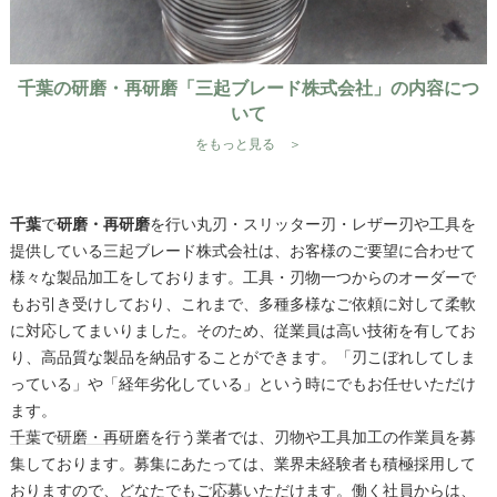
千葉の研磨・再研磨「三起ブレード株式会社」の内容につ
いて
をもっと見る ＞
千葉
で
研磨・再研磨
を行い丸刃・スリッター刃・レザー刃や工具を
提供している三起ブレード株式会社は、お客様のご要望に合わせて
様々な製品加工をしております。工具・刃物一つからのオーダーで
もお引き受けしており、これまで、多種多様なご依頼に対して柔軟
に対応してまいりました。そのため、従業員は高い技術を有してお
り、高品質な製品を納品することができます。「刃こぼれしてしま
っている」や「経年劣化している」という時にでもお任せいただけ
ます。
千葉
で
研磨・再研磨
を行う業者では、刃物や工具加工の作業員を募
集しております。募集にあたっては、業界未経験者も積極採用して
おりますので、どなたでもご応募いただけます。働く社員からは、