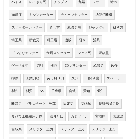
ハイス
のこぎり刃
チップソー
丸鋸
レザー
栃木
面粗度
ミシンカッター
チューブカッター
紙管切断機
スリッターカッター
直し方
紙管切機
ジャング刃
研ぎ方
埼玉県
断裁刃
町工場
機械
研ぎ
治具
ゴム切りカッター
金属スリッター
シェア刃
研削盤
ゲーベル刃
切削
梱包
3Dプリンター
紙管切
改作
掃除
工業刃物
突っ切り刃
欠け
円筒研磨
スペーサー
製作
材質
5S
千葉県
宮城
愛知
愛知
断裁刃 プラスチック 千葉
固定刃
刃物屋
特殊形状刃物
食品加工機械用刃物
治具とは
カミソリ刃
宮城県
宮城県
宮城県
スリッター上刃
スリッター上刃
スリッター上刃