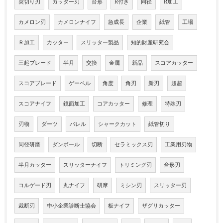
突切り刃
カッター刃
台形
R付き
同径
R加工
カメロン刃
カメロンナイフ
急成長
企業
紙管
工場
Ｒ加工
カッター
スリッター製品
知的財産研究会
三起ブレード
半月
交換
金属
新品
スコアカッター
スコアブレード
ゲーベル
角度
角刃
新刃
超超
スコアナイフ
鏡面加工
コアカッター
修理
特殊刃
刃物
ダーツ
バレル
シャークカット
紙管切り
同径研磨
ダンボール
切断
セラミックス刃
工業用刃物
半月カッター
スリッターナイフ
トリミング刃
台形刃
コルゲード刃
丸ナイフ
研摩
ミシン刃
スリッター刃
裁断刃
中小企業診断士協会
板ナイフ
ザグリカッター