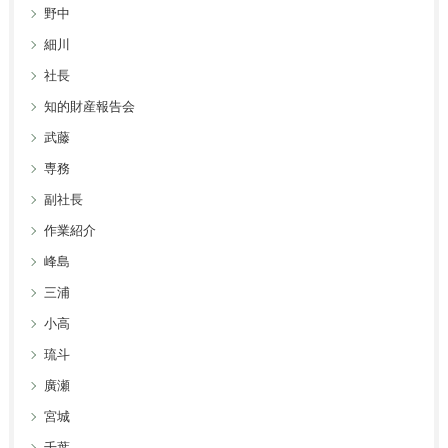
野中
細川
社長
知的財産報告会
武藤
専務
副社長
作業紹介
峰島
三浦
小高
琉斗
廣瀬
宮城
千葉