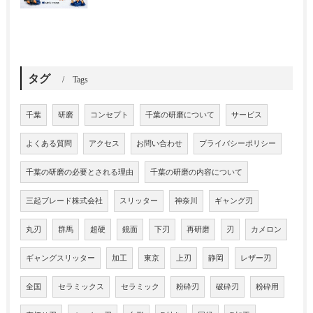
タグ
Tags
千葉
研磨
コンセプト
千葉の研磨について
サービス
よくある質問
アクセス
お問い合わせ
プライバシーポリシー
千葉の研磨の必要とされる理由
千葉の研磨の内容について
三起ブレード株式会社
スリッター
神奈川
ギャング刃
丸刃
群馬
超硬
鏡面
下刃
再研磨
刃
カメロン
ギャングスリッター
加工
東京
上刃
静岡
レザー刃
全国
セラミックス
セラミック
粉砕刃
破砕刃
粉砕用