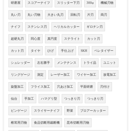
研磨屋
スコアーナイフ
スリッター下刃
300φ
機械刃物
丸い刃
丸い刃物
大きい丸刃
回転刃
片刃
両刃
ナイフ
ステンレス刃
ヘリカルカッター
ギロチン刃
超硬丸刃
同心度
真円度
ステライト
カット刃
カット刃
タイヤ
ひげ
手仕上げ
SKH
ペレタイザー
シュレッダー
左右勝手
メンテナンス
トライ品
ユニット
リングゲージ
測定
レーザー加工
ワイヤー加工
放電加工
旋盤加工
フライス加工
穴あけ加工
平面研磨
刃付け
仙台
手加工
ハマグリ型
つっきり刃
つっきり刃
ピンゲージ
スライサーナイフ
野菜
ブロアーカッター
椎茸用刃物
食品切断用裁断機
昆布切断用刃物