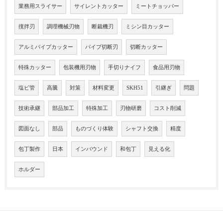
業務用スライサー
サイレントカッター
ミートチョッパー
撹拌刃
調理機械刃物
断裁機刃
ミシン目カッター
アルミパイプカッター
パイプ切断刃
切断カッター
特殊カッター
包装機用刃物
手切りナイフ
食品用刃物
塩ビ管
高騰
対策
材料変更
SKH51
引継ぎ
問題
技術承継
部品加工
特殊加工
刃物研磨
コスト削減
図面なし
部品
ものづくり体験
シャフト交換
精度
包丁製作
日本
インバウンド
和包丁
見える化
ホルダー