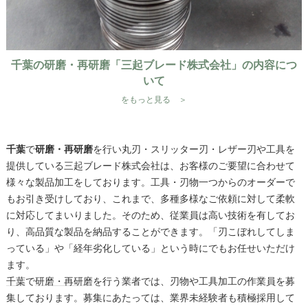
千葉の研磨・再研磨「三起ブレード株式会社」の内容につ
いて
をもっと見る ＞
千葉
で
研磨・再研磨
を行い丸刃・スリッター刃・レザー刃や工具を
提供している三起ブレード株式会社は、お客様のご要望に合わせて
様々な製品加工をしております。工具・刃物一つからのオーダーで
もお引き受けしており、これまで、多種多様なご依頼に対して柔軟
に対応してまいりました。そのため、従業員は高い技術を有してお
り、高品質な製品を納品することができます。「刃こぼれしてしま
っている」や「経年劣化している」という時にでもお任せいただけ
ます。
千葉
で
研磨・再研磨
を行う業者では、刃物や工具加工の作業員を募
集しております。募集にあたっては、業界未経験者も積極採用して