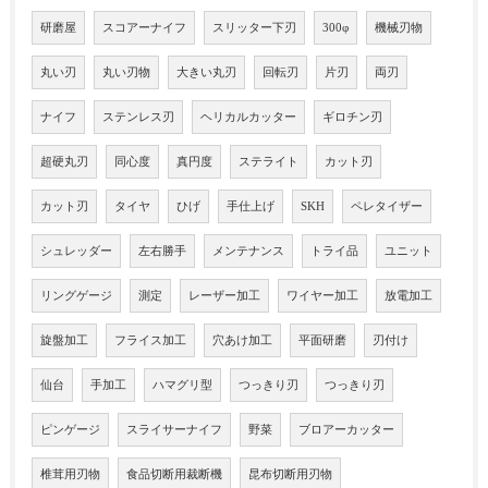
研磨屋
スコアーナイフ
スリッター下刃
300φ
機械刃物
丸い刃
丸い刃物
大きい丸刃
回転刃
片刃
両刃
ナイフ
ステンレス刃
ヘリカルカッター
ギロチン刃
超硬丸刃
同心度
真円度
ステライト
カット刃
カット刃
タイヤ
ひげ
手仕上げ
SKH
ペレタイザー
シュレッダー
左右勝手
メンテナンス
トライ品
ユニット
リングゲージ
測定
レーザー加工
ワイヤー加工
放電加工
旋盤加工
フライス加工
穴あけ加工
平面研磨
刃付け
仙台
手加工
ハマグリ型
つっきり刃
つっきり刃
ピンゲージ
スライサーナイフ
野菜
ブロアーカッター
椎茸用刃物
食品切断用裁断機
昆布切断用刃物