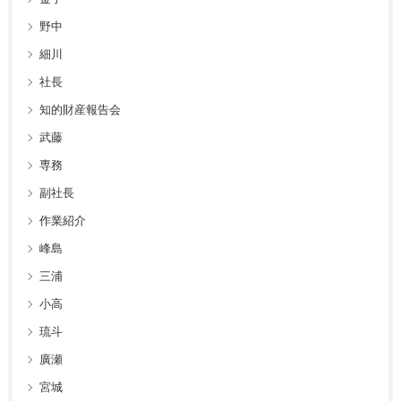
野中
細川
社長
知的財産報告会
武藤
専務
副社長
作業紹介
峰島
三浦
小高
琉斗
廣瀬
宮城