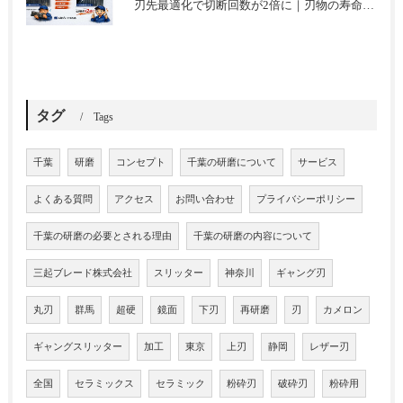
刃先最適化で切断回数が2倍に｜刃物の寿命を延ばした改善事例
タグ
Tags
千葉
研磨
コンセプト
千葉の研磨について
サービス
よくある質問
アクセス
お問い合わせ
プライバシーポリシー
千葉の研磨の必要とされる理由
千葉の研磨の内容について
三起ブレード株式会社
スリッター
神奈川
ギャング刃
丸刃
群馬
超硬
鏡面
下刃
再研磨
刃
カメロン
ギャングスリッター
加工
東京
上刃
静岡
レザー刃
全国
セラミックス
セラミック
粉砕刃
破砕刃
粉砕用