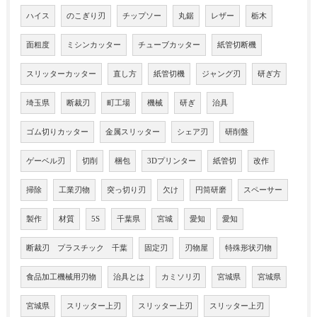
ハイス
のこぎり刃
チップソー
丸鋸
レザー
栃木
面粗度
ミシンカッター
チューブカッター
紙管切断機
スリッターカッター
直し方
紙管切機
ジャング刃
研ぎ方
埼玉県
断裁刃
町工場
機械
研ぎ
治具
ゴム切りカッター
金属スリッター
シェア刃
研削盤
ゲーベル刃
切削
梱包
3Dプリンター
紙管切
改作
掃除
工業刃物
突っ切り刃
欠け
円筒研磨
スペーサー
製作
材質
5S
千葉県
宮城
愛知
愛知
断裁刃 プラスチック 千葉
固定刃
刃物屋
特殊形状刃物
食品加工機械用刃物
治具とは
カミソリ刃
宮城県
宮城県
宮城県
スリッター上刃
スリッター上刃
スリッター上刃