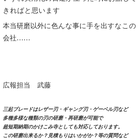
きればと思います
本当
研磨
以外に色んな事に手を出すなこの
会社……
広報担当 武藤
三起ブレードはレザー刃・ギャング刃・ゲーベル刃など
多種多様な種類の刃の
研磨
・再
研磨
が可能で
超短期納期のかけこみ寺としても対応しております。
この
研磨
出来るか？見積もりはいかがか？等の質問など