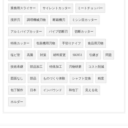
業務用スライサー
サイレントカッター
ミートチョッパー
撹拌刃
調理機械刃物
断裁機刃
ミシン目カッター
アルミパイプカッター
パイプ切断刃
切断カッター
特殊カッター
包装機用刃物
手切りナイフ
食品用刃物
塩ビ管
高騰
対策
材料変更
SKH51
引継ぎ
問題
技術承継
部品加工
特殊加工
刃物研磨
コスト削減
図面なし
部品
ものづくり体験
シャフト交換
精度
包丁製作
日本
インバウンド
和包丁
見える化
ホルダー