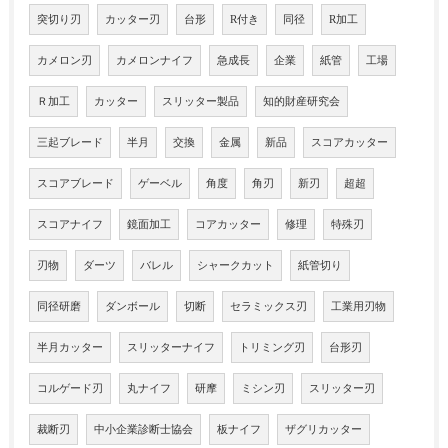
突切り刃
カッター刃
台形
R付き
同径
R加工
カメロン刃
カメロンナイフ
急成長
企業
紙管
工場
Ｒ加工
カッター
スリッター製品
知的財産研究会
三起ブレード
半月
交換
金属
新品
スコアカッター
スコアブレード
ゲーベル
角度
角刃
新刃
超超
スコアナイフ
鏡面加工
コアカッター
修理
特殊刃
刃物
ダーツ
バレル
シャークカット
紙管切り
同径研磨
ダンボール
切断
セラミックス刃
工業用刃物
半月カッター
スリッターナイフ
トリミング刃
台形刃
コルゲード刃
丸ナイフ
研摩
ミシン刃
スリッター刃
裁断刃
中小企業診断士協会
板ナイフ
ザグリカッター