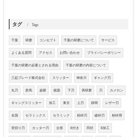
タグ
Tags
千葉
研磨
コンセプト
千葉の研磨について
サービス
よくある質問
アクセス
お問い合わせ
プライバシーポリシー
千葉の研磨の必要とされる理由
千葉の研磨の内容について
三起ブレード株式会社
スリッター
神奈川
ギャング刃
丸刃
群馬
超硬
鏡面
下刃
再研磨
刃
カメロン
ギャングスリッター
加工
東京
上刃
静岡
レザー刃
全国
セラミックス
セラミック
粉砕刃
破砕刃
粉砕用
突切り刃
カッター刃
台形
R付き
同径
R加工