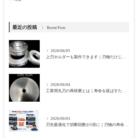
最近の投稿
Recent Posts
2026/06/05
上刃ホルダーも製作できます｜刃物だけじゃない三起ブレードのご提案
2026/06/04
工業用丸刃の再研磨とは｜寿命を延ばすための基本と注意点
2026/06/03
刃先最適化で切断回数が2倍に｜刃物の寿命を延ばした改善事例