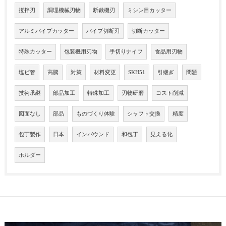
撹拌刃
調理機械刃物
断裁機刃
ミシン目カッター
アルミパイプカッター
パイプ切断刃
切断カッター
特殊カッター
包装機用刃物
手切りナイフ
食品用刃物
塩ビ管
高騰
対策
材料変更
SKH51
引継ぎ
問題
技術承継
部品加工
特殊加工
刃物研磨
コスト削減
図面なし
部品
ものづくり体験
シャフト交換
精度
包丁製作
日本
インバウンド
和包丁
見える化
ホルダー