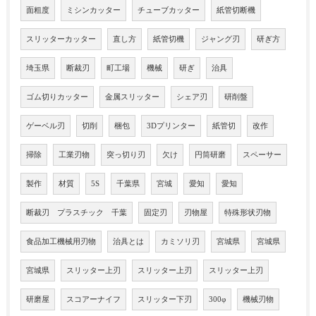
面粗度
ミシンカッター
チューブカッター
紙管切断機
スリッターカッター
直し方
紙管切機
ジャング刃
研ぎ方
埼玉県
断裁刃
町工場
機械
研ぎ
治具
ゴム切りカッター
金属スリッター
シェア刃
研削盤
ゲーベル刃
切削
梱包
3Dプリンター
紙管切
改作
掃除
工業刃物
突っ切り刃
欠け
円筒研磨
スペーサー
製作
材質
5S
千葉県
宮城
愛知
愛知
断裁刃 プラスチック 千葉
固定刃
刃物屋
特殊形状刃物
食品加工機械用刃物
治具とは
カミソリ刃
宮城県
宮城県
宮城県
スリッター上刃
スリッター上刃
スリッター上刃
研磨屋
スコアーナイフ
スリッター下刃
300φ
機械刃物