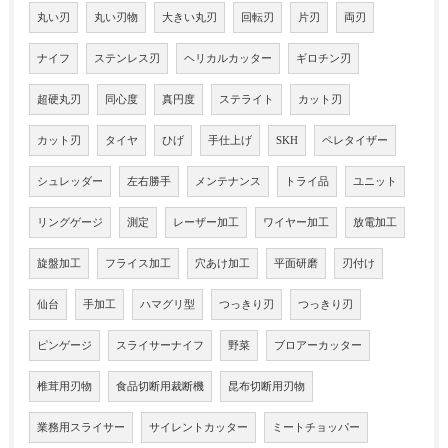
丸い刃
丸い刃物
大きい丸刃
回転刃
片刃
両刃
ナイフ
ステンレス刃
ヘリカルカッター
ギロチン刃
超硬丸刃
同心度
真円度
ステライト
カット刃
カット刃
タイヤ
ひげ
手仕上げ
SKH
ペレタイザー
シュレッダー
左右勝手
メンテナンス
トライ品
ユニット
リングゲージ
測定
レーザー加工
ワイヤー加工
放電加工
旋盤加工
フライス加工
穴あけ加工
平面研磨
刃付け
仙台
手加工
ハマグリ型
つっきり刃
つっきり刃
ピンゲージ
スライサーナイフ
野菜
ブロアーカッター
椎茸用刃物
食品切断用裁断機
昆布切断用刃物
業務用スライサー
サイレントカッター
ミートチョッパー