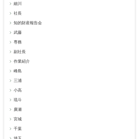
細川
社長
知的財産報告会
武藤
専務
副社長
作業紹介
峰島
三浦
小高
琉斗
廣瀬
宮城
千葉
埼玉