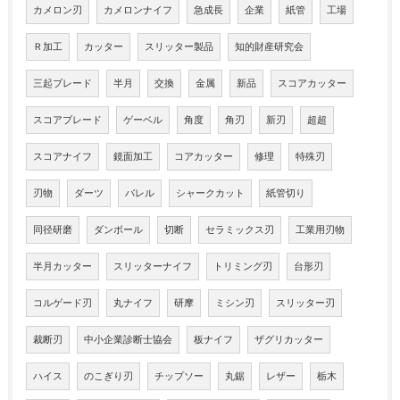
カメロン刃
カメロンナイフ
急成長
企業
紙管
工場
Ｒ加工
カッター
スリッター製品
知的財産研究会
三起ブレード
半月
交換
金属
新品
スコアカッター
スコアブレード
ゲーベル
角度
角刃
新刃
超超
スコアナイフ
鏡面加工
コアカッター
修理
特殊刃
刃物
ダーツ
バレル
シャークカット
紙管切り
同径研磨
ダンボール
切断
セラミックス刃
工業用刃物
半月カッター
スリッターナイフ
トリミング刃
台形刃
コルゲード刃
丸ナイフ
研摩
ミシン刃
スリッター刃
裁断刃
中小企業診断士協会
板ナイフ
ザグリカッター
ハイス
のこぎり刃
チップソー
丸鋸
レザー
栃木