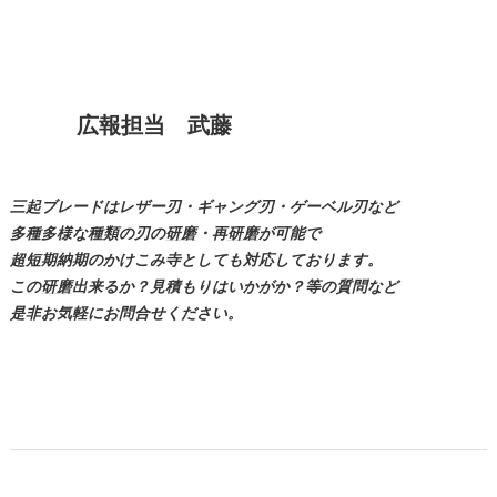
広報担当 武藤
三起ブレードはレザー刃・ギャング刃・ゲーベル刃など
多種多様な種類の刃の
研磨
・再
研磨
が可能で
超短期納期のかけこみ寺としても対応しております。
この
研磨
出来るか？見積もりはいかがか？等の質問など
是非お気軽にお問合せください。