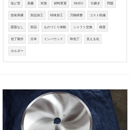
塩ビ管
高騰
対策
材料変更
SKH51
引継ぎ
問題
技術承継
部品加工
特殊加工
刃物研磨
コスト削減
図面なし
部品
ものづくり体験
シャフト交換
精度
包丁製作
日本
インバウンド
和包丁
見える化
ホルダー