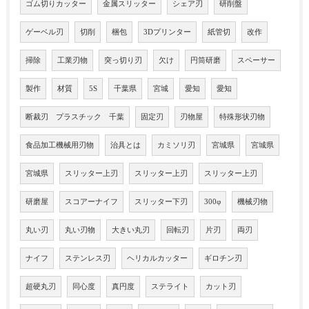
ゴム切りカッター
金属スリッター
シェア刃
研削盤
ゲーベル刃
切削
梱包
3Dプリンター
紙管切
改作
掃除
工業刃物
突っ切り刃
欠け
円筒研磨
スペーサー
製作
材質
5S
千葉県
宮城
愛知
愛知
断裁刃 プラスチック 千葉
固定刃
刃物屋
特殊形状刃物
食品加工機械用刃物
治具とは
カミソリ刃
宮城県
宮城県
宮城県
スリッター上刃
スリッター上刃
スリッター上刃
研磨屋
スコアーナイフ
スリッター下刃
300φ
機械刃物
丸い刃
丸い刃物
大きい丸刃
回転刃
片刃
両刃
ナイフ
ステンレス刃
ヘリカルカッター
ギロチン刃
超硬丸刃
同心度
真円度
ステライト
カット刃