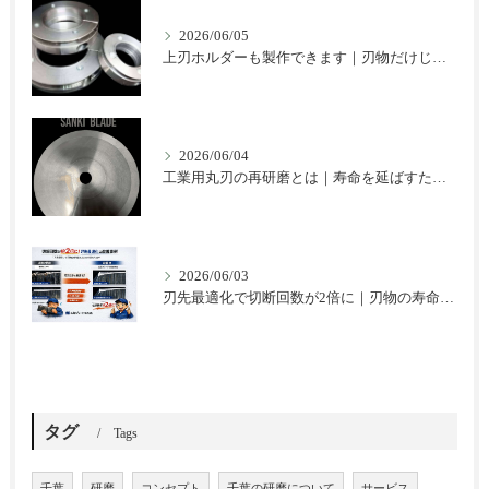
2026/06/05
上刃ホルダーも製作できます｜刃物だけじゃない三起ブレードのご提案
2026/06/04
工業用丸刃の再研磨とは｜寿命を延ばすための基本と注意点
2026/06/03
刃先最適化で切断回数が2倍に｜刃物の寿命を延ばした改善事例
タグ
Tags
千葉
研磨
コンセプト
千葉の研磨について
サービス