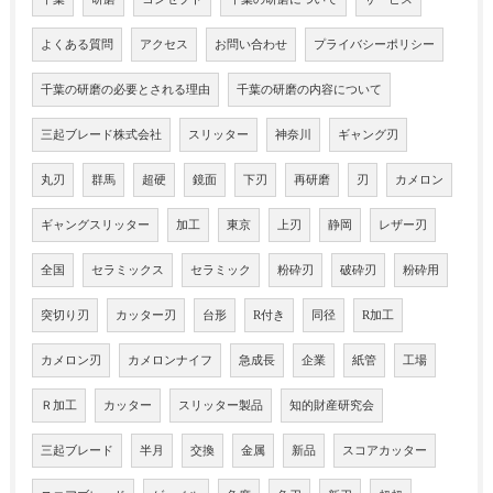
よくある質問
アクセス
お問い合わせ
プライバシーポリシー
千葉の研磨の必要とされる理由
千葉の研磨の内容について
三起ブレード株式会社
スリッター
神奈川
ギャング刃
丸刃
群馬
超硬
鏡面
下刃
再研磨
刃
カメロン
ギャングスリッター
加工
東京
上刃
静岡
レザー刃
全国
セラミックス
セラミック
粉砕刃
破砕刃
粉砕用
突切り刃
カッター刃
台形
R付き
同径
R加工
カメロン刃
カメロンナイフ
急成長
企業
紙管
工場
Ｒ加工
カッター
スリッター製品
知的財産研究会
三起ブレード
半月
交換
金属
新品
スコアカッター