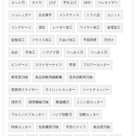
カット刃
タイヤ
ひげ
手仕上げ
SKH
ペレタイザー
シュレッダー
左右勝手
メンテナンス
トライ品
ユニット
リングゲージ
測定
レーザー加工
ワイヤー加工
放電加工
旋盤加工
フライス加工
穴あけ加工
平面研磨
刃付け
仙台
手加工
ハマグリ型
つっきり刃
つっきり刃
ピンゲージ
スライサーナイフ
野菜
ブロアーカッター
椎茸用刃物
食品切断用裁断機
昆布切断用刃物
業務用スライサー
サイレントカッター
ミートチョッパー
撹拌刃
調理機械刃物
断裁機刃
ミシン目カッター
アルミパイプカッター
パイプ切断刃
切断カッター
特殊カッター
包装機用刃物
手切りナイフ
食品用刃物