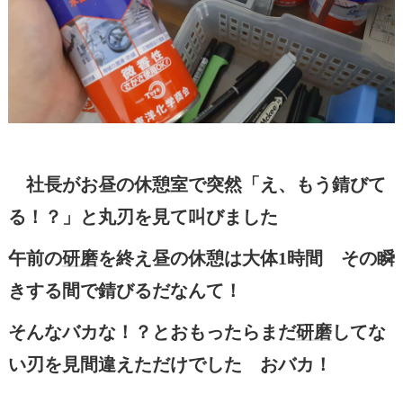
社長がお昼の休憩室で突然「え、もう錆びて
る！？」と丸刃を見て叫びました
午前の
研磨
を終え昼の休憩は大体1時間 その瞬
きする間で錆びるだなんて！
そんなバカな！？とおもったらまだ
研磨
してな
い刃を見間違えただけでした おバカ！