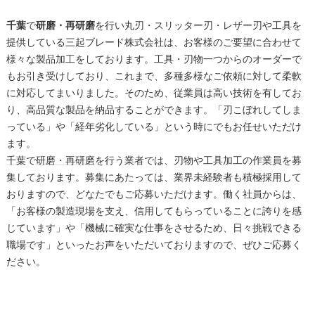
千葉
で
研磨・再研磨
を行い丸刃・スリッター刃・レザー刃や工具を
提供している三起ブレード株式会社は、お客様のご要望に合わせて
様々な製品加工をしております。工具・刃物一つからのオーダーで
もお引き受けしており、これまで、多種多様なご依頼に対して柔軟
に対応してまいりました。そのため、従業員は高い技術を有してお
り、高品質な製品を納品することができます。「刃こぼれしてしま
っている」や「経年劣化している」という時にでもお任せいただけ
ます。
千葉
で
研磨・再研磨
を行う業者では、刃物や工具加工の作業員を募
集しております。募集にあたっては、業界未経験者も積極採用して
おりますので、どなたでもご応募いただけます。働く社員からは、
「お客様の製造現場を支え、信用してもらっていることに誇りを感
じています」や「機械に確実な仕事をさせるため、日々挑戦できる
職場です」といったお声をいただいておりますので、ぜひご応募く
ださい。