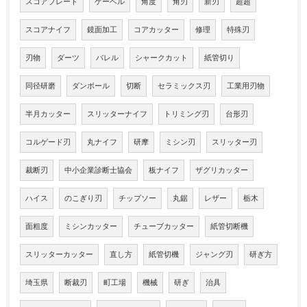
スコアブレード
ゲーベル
角度
角刃
新刃
超超
スコアナイフ
鏡面加工
コアカッター
修理
特殊刃
刃物
ダーツ
バレル
シャークカット
紙管切り
同径研磨
ダンボール
切断
セラミックス刃
工業用刃物
半月カッター
スリッターナイフ
トリミング刃
台形刃
コルゲード刃
丸ナイフ
研摩
ミシン刃
スリッター刃
裁断刃
中小企業診断士協会
板ナイフ
ザグリカッター
ハイス
のこぎり刃
チップソー
丸鋸
レザー
栃木
面粗度
ミシンカッター
チューブカッター
紙管切断機
スリッターカッター
直し方
紙管切機
ジャング刃
研ぎ方
埼玉県
断裁刃
町工場
機械
研ぎ
治具