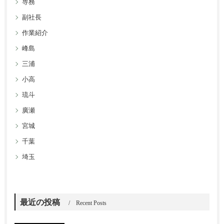
専務
副社長
作業紹介
峰島
三浦
小高
琉斗
廣瀬
宮城
千葉
埼玉
最近の投稿
Recent Posts