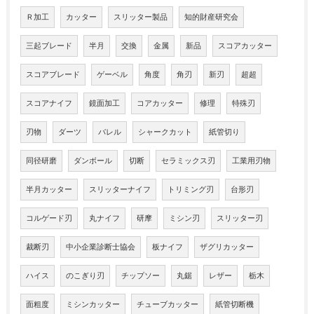
Ｒ加工
カッター
スリッター製品
知的財産研究会
三起ブレード
半月
交換
金属
新品
スコアカッター
スコアブレード
ゲーベル
角度
角刃
新刃
超超
スコアナイフ
鏡面加工
コアカッター
修理
特殊刃
刃物
ダーツ
バレル
シャークカット
紙管切り
同径研磨
ダンボール
切断
セラミックス刃
工業用刃物
半月カッター
スリッターナイフ
トリミング刃
台形刃
コルゲード刃
丸ナイフ
研摩
ミシン刃
スリッター刃
裁断刃
中小企業診断士協会
板ナイフ
ザグリカッター
ハイス
のこぎり刃
チップソー
丸鋸
レザー
栃木
面粗度
ミシンカッター
チューブカッター
紙管切断機