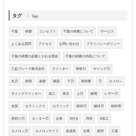
タグ
Tags
千葉
研磨
コンセプト
千葉の研磨について
サービス
よくある質問
アクセス
お問い合わせ
プライバシーポリシー
千葉の研磨の必要とされる理由
千葉の研磨の内容について
三起ブレード株式会社
スリッター
神奈川
ギャング刃
丸刃
群馬
超硬
鏡面
下刃
再研磨
刃
カメロン
ギャングスリッター
加工
東京
上刃
静岡
レザー刃
全国
セラミックス
セラミック
粉砕刃
破砕刃
粉砕用
突切り刃
カッター刃
台形
R付き
同径
R加工
カメロン刃
カメロンナイフ
急成長
企業
紙管
工場