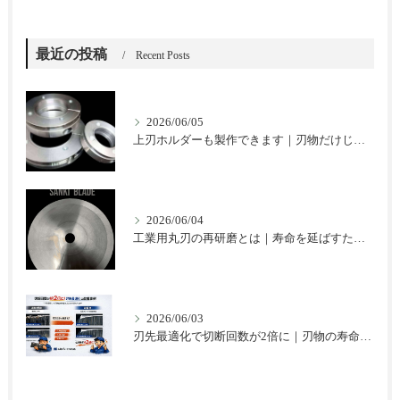
最近の投稿
Recent Posts
2026/06/05
上刃ホルダーも製作できます｜刃物だけじゃない三起ブレードのご提案
2026/06/04
工業用丸刃の再研磨とは｜寿命を延ばすための基本と注意点
2026/06/03
刃先最適化で切断回数が2倍に｜刃物の寿命を延ばした改善事例