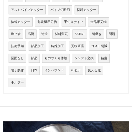
アルミパイプカッター
パイプ切断刃
切断カッター
特殊カッター
包装機用刃物
手切りナイフ
食品用刃物
塩ビ管
高騰
対策
材料変更
SKH51
引継ぎ
問題
技術承継
部品加工
特殊加工
刃物研磨
コスト削減
図面なし
部品
ものづくり体験
シャフト交換
精度
包丁製作
日本
インバウンド
和包丁
見える化
ホルダー