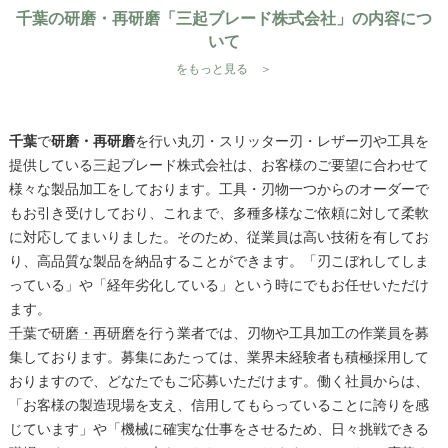
千葉の研磨・再研磨「三起ブレード株式会社」の内容につ
いて
をもっと見る ＞
千葉
で
研磨・再研磨
を行い丸刃・スリッター刃・レザー刃や工具を
提供している三起ブレード株式会社は、お客様のご要望に合わせて
様々な製品加工をしております。工具・刃物一つからのオーダーで
もお引き受けしており、これまで、多種多様なご依頼に対して柔軟
に対応してまいりました。そのため、従業員は高い技術を有してお
り、高品質な製品を納品することができます。「刃こぼれしてしま
っている」や「経年劣化している」という時にでもお任せいただけ
ます。
千葉
で
研磨・再研磨
を行う業者では、刃物や工具加工の作業員を募
集しております。募集にあたっては、業界未経験者も積極採用して
おりますので、どなたでもご応募いただけます。働く社員からは、
「お客様の製造現場を支え、信用してもらっていることに誇りを感
じています」や「機械に確実な仕事をさせるため、日々挑戦できる