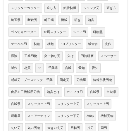
スリッターカッター
直し方
紙管切機
ジャング刃
研ぎ方
埼玉県
断裁刃
町工場
機械
研ぎ
治具
ゴム切りカッター
金属スリッター
シェア刃
研削盤
ゲーベル刃
切削
梱包
3Dプリンター
紙管切
改作
掃除
工業刃物
突っ切り刃
欠け
円筒研磨
スペーサー
製作
材質
5S
千葉県
宮城
愛知
愛知
断裁刃 プラスチック 千葉
固定刃
刃物屋
特殊形状刃物
食品加工機械用刃物
治具とは
カミソリ刃
宮城県
宮城県
宮城県
スリッター上刃
スリッター上刃
スリッター上刃
研磨屋
スコアーナイフ
スリッター下刃
300φ
機械刃物
丸い刃
丸い刃物
大きい丸刃
回転刃
片刃
両刃