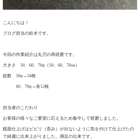
こんにちは！
ブログ担当の鈴木です。
今回の作業紹介は丸刃の再
研磨
です。
大きさ 50、60、70φ（50、60、70㎜）
総数 50φ→34枚
60、70φ→各12枚
担当者のこだわり
お客様の様々なご要望に応えるため集中して
研磨
しました。
鏡面
仕上げはビビリ（歪み）が出ないように気を付けて仕上げたの
で綺麗に出来上がりました。満足の出来です。