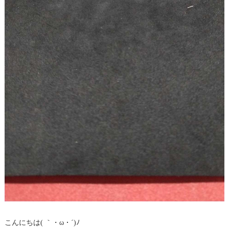
こんにちは( ｀・ω・´)ﾉ