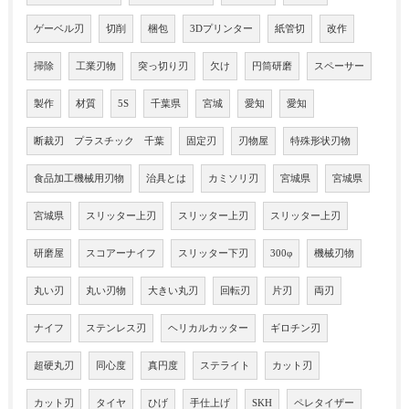
ゲーベル刃
切削
梱包
3Dプリンター
紙管切
改作
掃除
工業刃物
突っ切り刃
欠け
円筒研磨
スペーサー
製作
材質
5S
千葉県
宮城
愛知
愛知
断裁刃 プラスチック 千葉
固定刃
刃物屋
特殊形状刃物
食品加工機械用刃物
治具とは
カミソリ刃
宮城県
宮城県
宮城県
スリッター上刃
スリッター上刃
スリッター上刃
研磨屋
スコアーナイフ
スリッター下刃
300φ
機械刃物
丸い刃
丸い刃物
大きい丸刃
回転刃
片刃
両刃
ナイフ
ステンレス刃
ヘリカルカッター
ギロチン刃
超硬丸刃
同心度
真円度
ステライト
カット刃
カット刃
タイヤ
ひげ
手仕上げ
SKH
ペレタイザー