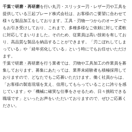
千葉
で
研磨・再研磨
を行い丸刃・スリッター刃・レザー刃や工具を
提供している三起ブレード株式会社は、お客様のご要望に合わせて
様々な製品加工をしております。工具・刃物一つからのオーダーで
もお引き受けしており、これまで、多種多様なご依頼に対して柔軟
に対応してまいりました。そのため、従業員は高い技術を有してお
り、高品質な製品を納品することができます。「刃こぼれしてしま
っている」や「経年劣化している」という時にでもお任せいただけ
ます。
千葉
で
研磨・再研磨
を行う業者では、刃物や工具加工の作業員を募
集しております。募集にあたっては、業界未経験者も積極採用して
おりますので、どなたでもご応募いただけます。働く社員からは、
「お客様の製造現場を支え、信用してもらっていることに誇りを感
じています」や「機械に確実な仕事をさせるため、日々挑戦できる
職場です」といったお声をいただいておりますので、ぜひご応募く
ださい。