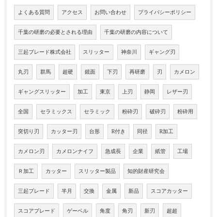
よくある質問
アクセス
お問い合わせ
プライバシーポリシー
千葉の研磨の必要とされる理由
千葉の研磨の内容について
三起ブレード株式会社
スリッター
神奈川
ギャング刃
丸刃
群馬
超硬
鏡面
下刃
再研磨
刃
カメロン
ギャングスリッター
加工
東京
上刃
静岡
レザー刃
全国
セラミックス
セラミック
粉砕刃
破砕刃
粉砕用
突切り刃
カッター刃
台形
R付き
同径
R加工
カメロン刃
カメロンナイフ
急成長
企業
紙管
工場
Ｒ加工
カッター
スリッター製品
知的財産研究会
三起ブレード
半月
交換
金属
新品
スコアカッター
スコアブレード
ゲーベル
角度
角刃
新刃
超超