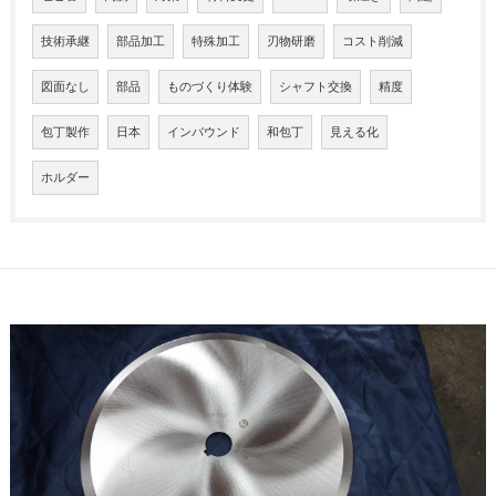
技術承継
部品加工
特殊加工
刃物研磨
コスト削減
図面なし
部品
ものづくり体験
シャフト交換
精度
包丁製作
日本
インバウンド
和包丁
見える化
ホルダー