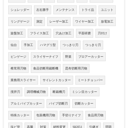
シュレッダー
左右勝手
メンテナンス
トライ品
ユニット
リングゲージ
測定
レーザー加工
ワイヤー加工
放電加工
旋盤加工
フライス加工
穴あけ加工
平面研磨
刃付け
仙台
手加工
ハマグリ型
つっきり刃
つっきり刃
ピンゲージ
スライサーナイフ
野菜
ブロアーカッター
椎茸用刃物
食品切断用裁断機
昆布切断用刃物
業務用スライサー
サイレントカッター
ミートチョッパー
撹拌刃
調理機械刃物
断裁機刃
ミシン目カッター
アルミパイプカッター
パイプ切断刃
切断カッター
特殊カッター
包装機用刃物
手切りナイフ
食品用刃物
塩ビ管
高騰
対策
材料変更
SKH51
引継ぎ
問題