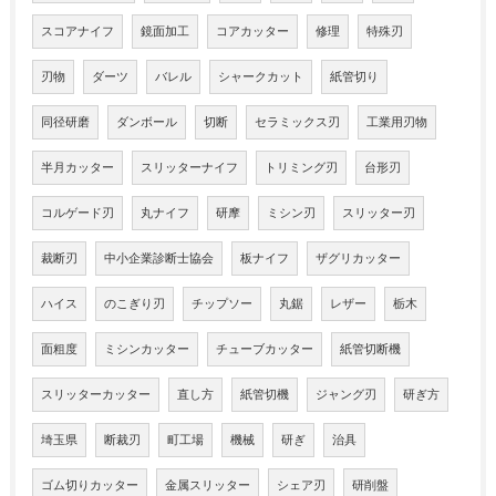
スコアナイフ
鏡面加工
コアカッター
修理
特殊刃
刃物
ダーツ
バレル
シャークカット
紙管切り
同径研磨
ダンボール
切断
セラミックス刃
工業用刃物
半月カッター
スリッターナイフ
トリミング刃
台形刃
コルゲード刃
丸ナイフ
研摩
ミシン刃
スリッター刃
裁断刃
中小企業診断士協会
板ナイフ
ザグリカッター
ハイス
のこぎり刃
チップソー
丸鋸
レザー
栃木
面粗度
ミシンカッター
チューブカッター
紙管切断機
スリッターカッター
直し方
紙管切機
ジャング刃
研ぎ方
埼玉県
断裁刃
町工場
機械
研ぎ
治具
ゴム切りカッター
金属スリッター
シェア刃
研削盤