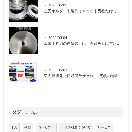
2026/06/05
上刃ホルダーも製作できます｜刃物だけじゃない三起ブレードのご提案
2026/06/04
工業用丸刃の再研磨とは｜寿命を延ばすための基本と注意点
2026/06/03
刃先最適化で切断回数が2倍に｜刃物の寿命を延ばした改善事例
タグ
Tags
千葉
研磨
コンセプト
千葉の研磨について
サービス