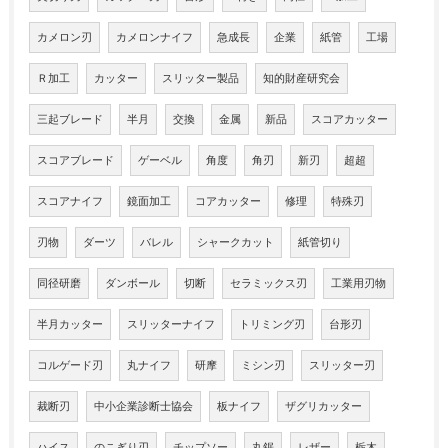
カメロン刃
カメロンナイフ
急成長
企業
紙管
工場
Ｒ加工
カッター
スリッター製品
知的財産研究会
三起ブレード
半月
交換
金属
新品
スコアカッター
スコアブレード
ゲーベル
角度
角刃
新刃
超超
スコアナイフ
鏡面加工
コアカッター
修理
特殊刃
刃物
ダーツ
バレル
シャークカット
紙管切り
同径研磨
ダンボール
切断
セラミックス刃
工業用刃物
半月カッター
スリッターナイフ
トリミング刃
台形刃
コルゲード刃
丸ナイフ
研摩
ミシン刃
スリッター刃
裁断刃
中小企業診断士協会
板ナイフ
ザグリカッター
ハイス
のこぎり刃
チップソー
丸鋸
レザー
栃木