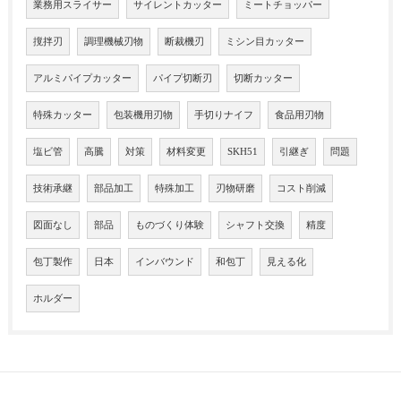
業務用スライサー
サイレントカッター
ミートチョッパー
撹拌刃
調理機械刃物
断裁機刃
ミシン目カッター
アルミパイプカッター
パイプ切断刃
切断カッター
特殊カッター
包装機用刃物
手切りナイフ
食品用刃物
塩ビ管
高騰
対策
材料変更
SKH51
引継ぎ
問題
技術承継
部品加工
特殊加工
刃物研磨
コスト削減
図面なし
部品
ものづくり体験
シャフト交換
精度
包丁製作
日本
インバウンド
和包丁
見える化
ホルダー