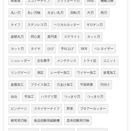
研磨屋
スコアーナイフ
スリッター下刃
300φ
機械刃物
丸い刃
丸い刃物
大きい丸刃
回転刃
片刃
両刃
ナイフ
ステンレス刃
ヘリカルカッター
ギロチン刃
超硬丸刃
同心度
真円度
ステライト
カット刃
カット刃
タイヤ
ひげ
手仕上げ
SKH
ペレタイザー
シュレッダー
左右勝手
メンテナンス
トライ品
ユニット
リングゲージ
測定
レーザー加工
ワイヤー加工
放電加工
旋盤加工
フライス加工
穴あけ加工
平面研磨
刃付け
仙台
手加工
ハマグリ型
つっきり刃
つっきり刃
ピンゲージ
スライサーナイフ
野菜
ブロアーカッター
椎茸用刃物
食品切断用裁断機
昆布切断用刃物