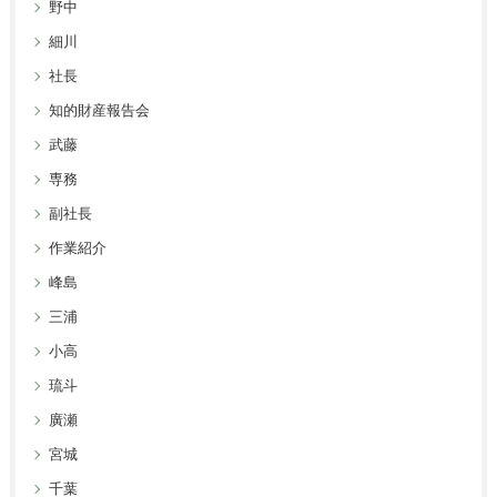
野中
細川
社長
知的財産報告会
武藤
専務
副社長
作業紹介
峰島
三浦
小高
琉斗
廣瀬
宮城
千葉