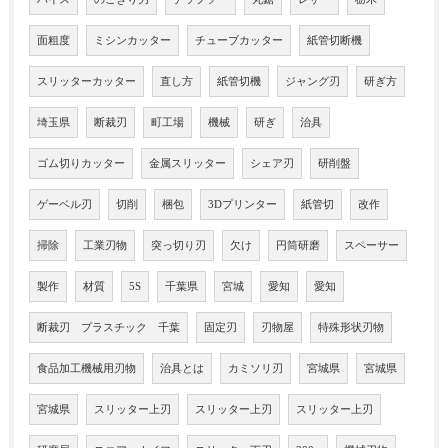
面粗度
ミシンカッター
チューブカッター
紙管切断機
スリッターカッター
直し方
紙管切機
ジャング刃
研ぎ方
埼玉県
断裁刃
町工場
機械
研ぎ
治具
ゴム切りカッター
金属スリッター
シェア刃
研削盤
ゲーベル刃
切削
梱包
3Dプリンター
紙管切
改作
掃除
工業刃物
突っ切り刃
欠け
円筒研磨
スペーサー
製作
材質
5S
千葉県
宮城
愛知
愛知
断裁刃 プラスチック 千葉
固定刃
刃物屋
特殊形状刃物
食品加工機械用刃物
治具とは
カミソリ刃
宮城県
宮城県
宮城県
スリッター上刃
スリッター上刃
スリッター上刃