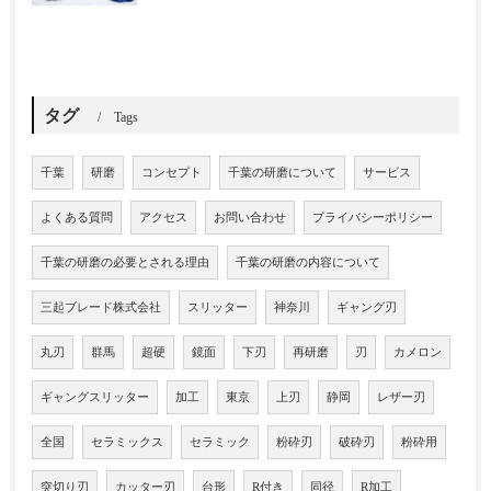
タグ
Tags
千葉
研磨
コンセプト
千葉の研磨について
サービス
よくある質問
アクセス
お問い合わせ
プライバシーポリシー
千葉の研磨の必要とされる理由
千葉の研磨の内容について
三起ブレード株式会社
スリッター
神奈川
ギャング刃
丸刃
群馬
超硬
鏡面
下刃
再研磨
刃
カメロン
ギャングスリッター
加工
東京
上刃
静岡
レザー刃
全国
セラミックス
セラミック
粉砕刃
破砕刃
粉砕用
突切り刃
カッター刃
台形
R付き
同径
R加工