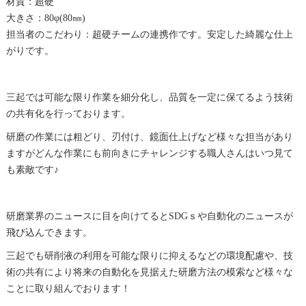
材質：
超硬
大きさ：80φ(80㎜)
担当者のこだわり：
超硬
チームの連携作です。安定した綺麗な仕上
がりです。
三起では可能な限り作業を細分化し、品質を一定に保てるよう技術
の共有化を行っております。
研磨
の作業には粗どり、刃付け、
鏡面
仕上げなど様々な担当があり
ますがどんな作業にも前向きにチャレンジする職人さんはいつ見て
も素敵です♪
研磨
業界のニュースに目を向けてるとSDGｓや自動化のニュースが
飛び込んできます。
三起でも研削液の利用を可能な限りに抑えるなどの環境配慮や、技
術の共有により将来の自動化を見据えた
研磨
方法の模索など様々な
ことに取り組んでおります！