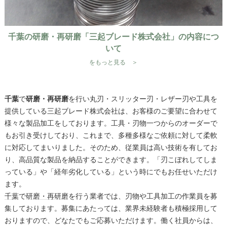
千葉の研磨・再研磨「三起ブレード株式会社」の内容につ
いて
をもっと見る ＞
千葉
で
研磨・再研磨
を行い丸刃・スリッター刃・レザー刃や工具を
提供している三起ブレード株式会社は、お客様のご要望に合わせて
様々な製品加工をしております。工具・刃物一つからのオーダーで
もお引き受けしており、これまで、多種多様なご依頼に対して柔軟
に対応してまいりました。そのため、従業員は高い技術を有してお
り、高品質な製品を納品することができます。「刃こぼれしてしま
っている」や「経年劣化している」という時にでもお任せいただけ
ます。
千葉
で
研磨・再研磨
を行う業者では、刃物や工具加工の作業員を募
集しております。募集にあたっては、業界未経験者も積極採用して
おりますので、どなたでもご応募いただけます。働く社員からは、