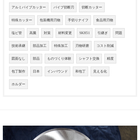
アルミパイプカッター
パイプ切断刃
切断カッター
特殊カッター
包装機用刃物
手切りナイフ
食品用刃物
塩ビ管
高騰
対策
材料変更
SKH51
引継ぎ
問題
技術承継
部品加工
特殊加工
刃物研磨
コスト削減
図面なし
部品
ものづくり体験
シャフト交換
精度
包丁製作
日本
インバウンド
和包丁
見える化
ホルダー