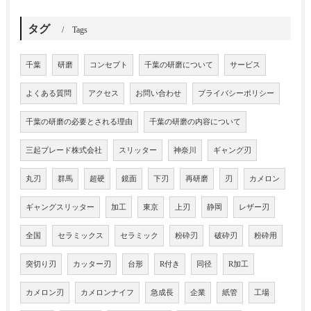
タグ
Tags
千葉
研磨
コンセプト
千葉の研磨について
サービス
よくある質問
アクセス
お問い合わせ
プライバシーポリシー
千葉の研磨の必要とされる理由
千葉の研磨の内容について
三起ブレード株式会社
スリッター
神奈川
ギャング刃
丸刃
群馬
超硬
鏡面
下刃
再研磨
刃
カメロン
ギャングスリッター
加工
東京
上刃
静岡
レザー刃
全国
セラミックス
セラミック
粉砕刃
破砕刃
粉砕用
突切り刃
カッター刃
台形
R付き
同径
R加工
カメロン刃
カメロンナイフ
急成長
企業
紙管
工場