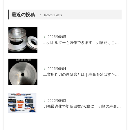
最近の投稿
Recent Posts
2026/06/05
上刃ホルダーも製作できます｜刃物だけじゃない三起ブレードのご提案
2026/06/04
工業用丸刃の再研磨とは｜寿命を延ばすための基本と注意点
2026/06/03
刃先最適化で切断回数が2倍に｜刃物の寿命を延ばした改善事例