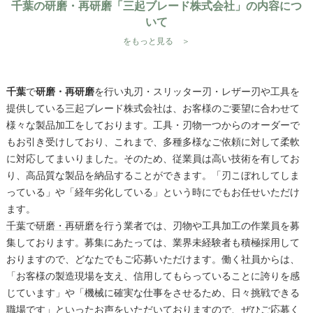
千葉の研磨・再研磨「三起ブレード株式会社」の内容につ
いて
をもっと見る ＞
千葉
で
研磨・再研磨
を行い丸刃・スリッター刃・レザー刃や工具を
提供している三起ブレード株式会社は、お客様のご要望に合わせて
様々な製品加工をしております。工具・刃物一つからのオーダーで
もお引き受けしており、これまで、多種多様なご依頼に対して柔軟
に対応してまいりました。そのため、従業員は高い技術を有してお
り、高品質な製品を納品することができます。「刃こぼれしてしま
っている」や「経年劣化している」という時にでもお任せいただけ
ます。
千葉
で
研磨・再研磨
を行う業者では、刃物や工具加工の作業員を募
集しております。募集にあたっては、業界未経験者も積極採用して
おりますので、どなたでもご応募いただけます。働く社員からは、
「お客様の製造現場を支え、信用してもらっていることに誇りを感
じています」や「機械に確実な仕事をさせるため、日々挑戦できる
職場です」といったお声をいただいておりますので、ぜひご応募く