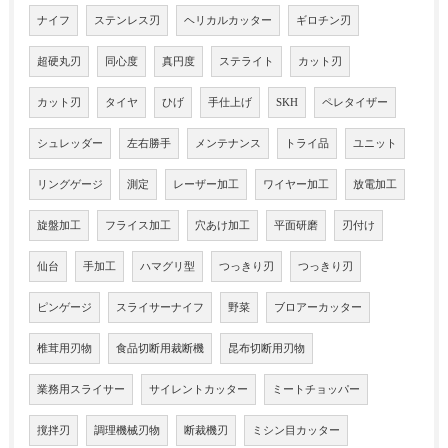
ナイフ
ステンレス刃
ヘリカルカッター
ギロチン刃
超硬丸刃
同心度
真円度
ステライト
カット刃
カット刃
タイヤ
ひげ
手仕上げ
SKH
ペレタイザー
シュレッダー
左右勝手
メンテナンス
トライ品
ユニット
リングゲージ
測定
レーザー加工
ワイヤー加工
放電加工
旋盤加工
フライス加工
穴あけ加工
平面研磨
刃付け
仙台
手加工
ハマグリ型
つっきり刃
つっきり刃
ピンゲージ
スライサーナイフ
野菜
ブロアーカッター
椎茸用刃物
食品切断用裁断機
昆布切断用刃物
業務用スライサー
サイレントカッター
ミートチョッパー
撹拌刃
調理機械刃物
断裁機刃
ミシン目カッター