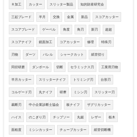
Ｒ加工
カッター
スリッター製品
知的財産研究会
三起ブレード
半月
交換
金属
新品
スコアカッター
スコアブレード
ゲーベル
角度
角刃
新刃
超超
スコアナイフ
鏡面加工
コアカッター
修理
特殊刃
刃物
ダーツ
バレル
シャークカット
紙管切り
同径研磨
ダンボール
切断
セラミックス刃
工業用刃物
半月カッター
スリッターナイフ
トリミング刃
台形刃
コルゲード刃
丸ナイフ
研摩
ミシン刃
スリッター刃
裁断刃
中小企業診断士協会
板ナイフ
ザグリカッター
ハイス
のこぎり刃
チップソー
丸鋸
レザー
栃木
面粗度
ミシンカッター
チューブカッター
紙管切断機