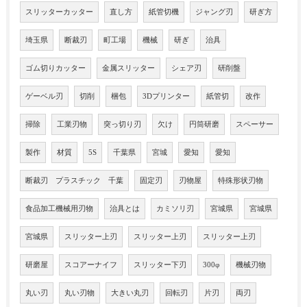
スリッターカッター
直し方
紙管切機
ジャング刃
研ぎ方
埼玉県
断裁刃
町工場
機械
研ぎ
治具
ゴム切りカッター
金属スリッター
シェア刃
研削盤
ゲーベル刃
切削
梱包
3Dプリンター
紙管切
改作
掃除
工業刃物
突っ切り刃
欠け
円筒研磨
スペーサー
製作
材質
5S
千葉県
宮城
愛知
愛知
断裁刃 プラスチック 千葉
固定刃
刃物屋
特殊形状刃物
食品加工機械用刃物
治具とは
カミソリ刃
宮城県
宮城県
宮城県
スリッター上刃
スリッター上刃
スリッター上刃
研磨屋
スコアーナイフ
スリッター下刃
300φ
機械刃物
丸い刃
丸い刃物
大きい丸刃
回転刃
片刃
両刃