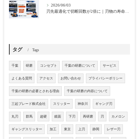
2026/06/03
刃先最適化で切断回数が2倍に｜刃物の寿命を延ばした改善事例
タグ
Tags
千葉
研磨
コンセプト
千葉の研磨について
サービス
よくある質問
アクセス
お問い合わせ
プライバシーポリシー
千葉の研磨の必要とされる理由
千葉の研磨の内容について
三起ブレード株式会社
スリッター
神奈川
ギャング刃
丸刃
群馬
超硬
鏡面
下刃
再研磨
刃
カメロン
ギャングスリッター
加工
東京
上刃
静岡
レザー刃