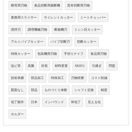
椎茸用刃物
食品切断用裁断機
昆布切断用刃物
業務用スライサー
サイレントカッター
ミートチョッパー
撹拌刃
調理機械刃物
断裁機刃
ミシン目カッター
アルミパイプカッター
パイプ切断刃
切断カッター
特殊カッター
包装機用刃物
手切りナイフ
食品用刃物
塩ビ管
高騰
対策
材料変更
SKH51
引継ぎ
問題
技術承継
部品加工
特殊加工
刃物研磨
コスト削減
図面なし
部品
ものづくり体験
シャフト交換
精度
包丁製作
日本
インバウンド
和包丁
見える化
ホルダー