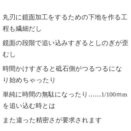
丸刃に
鏡面
加工をするための下地を作る工
程も繊細だし
鏡面
の段階で追い込みすぎると
しのぎ
が歪
むし
時間かけすぎると砥石側がつるつるにな
り始めちゃったり
単純に時間の無駄になったり……1/100ｍm
を追い込む時とは
また違った精密さが要求されます