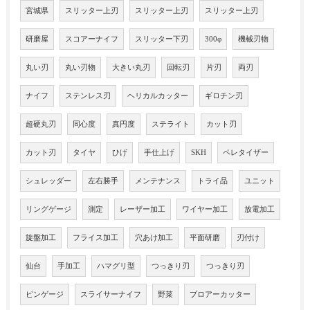
宮城県
スリッター上刃
スリッター上刃
スリッター上刃
研磨屋
スコアーナイフ
スリッター下刃
300φ
機械刃物
丸い刃
丸い刃物
大きい丸刃
回転刃
片刃
両刃
ナイフ
ステンレス刃
ヘリカルカッター
ギロチン刃
超硬丸刃
同心度
真円度
ステライト
カット刃
カット刃
タイヤ
ひげ
手仕上げ
SKH
ペレタイザー
シュレッダー
左右勝手
メンテナンス
トライ品
ユニット
リングゲージ
測定
レーザー加工
ワイヤー加工
放電加工
旋盤加工
フライス加工
穴あけ加工
平面研磨
刃付け
仙台
手加工
ハマグリ型
つっきり刃
つっきり刃
ピンゲージ
スライサーナイフ
野菜
ブロアーカッター