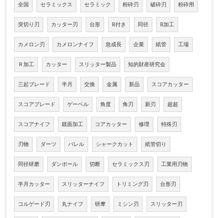
全国
セラミックス
セラミック
粉砕刃
破砕刃
粉砕用
突切り刃
カッター刃
台形
R付き
同径
R加工
カメロン刃
カメロンナイフ
急成長
企業
紙管
工場
Ｒ加工
カッター
スリッター製品
知的財産研究会
三起ブレード
半月
交換
金属
新品
スコアカッター
スコアブレード
ゲーベル
角度
角刃
新刃
超超
スコアナイフ
鏡面加工
コアカッター
修理
特殊刃
刃物
ダーツ
バレル
シャークカット
紙管切り
同径研磨
ダンボール
切断
セラミックス刃
工業用刃物
半月カッター
スリッターナイフ
トリミング刃
台形刃
コルゲード刃
丸ナイフ
研摩
ミシン刃
スリッター刃