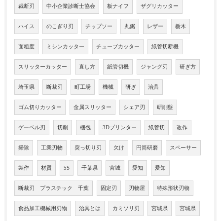
裁断刃
中小企業診断士協会
板ナイフ
ザグリカッター
ハイス
のこぎり刃
チップソー
丸鋸
レザー
栃木
面粗度
ミシンカッター
チューブカッター
紙管切断機
スリッターカッター
直し方
紙管切機
ジャング刃
研ぎ方
埼玉県
断裁刃
町工場
機械
研ぎ
治具
ゴム切りカッター
金属スリッター
シェア刃
研削盤
ゲーベル刃
切削
梱包
3Dプリンター
紙管切
改作
掃除
工業刃物
突っ切り刃
欠け
円筒研磨
スペーサー
製作
材質
5S
千葉県
宮城
愛知
愛知
断裁刃 プラスチック 千葉
固定刃
刃物屋
特殊形状刃物
食品加工機械用刃物
治具とは
カミソリ刃
宮城県
宮城県