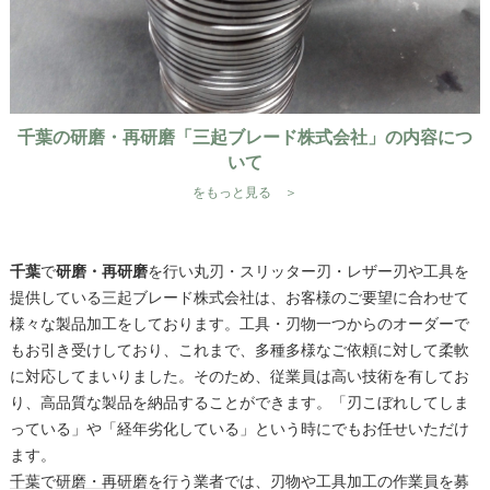
千葉の研磨・再研磨「三起ブレード株式会社」の内容につ
いて
をもっと見る ＞
千葉
で
研磨・再研磨
を行い丸刃・スリッター刃・レザー刃や工具を
提供している三起ブレード株式会社は、お客様のご要望に合わせて
様々な製品加工をしております。工具・刃物一つからのオーダーで
もお引き受けしており、これまで、多種多様なご依頼に対して柔軟
に対応してまいりました。そのため、従業員は高い技術を有してお
り、高品質な製品を納品することができます。「刃こぼれしてしま
っている」や「経年劣化している」という時にでもお任せいただけ
ます。
千葉
で
研磨・再研磨
を行う業者では、刃物や工具加工の作業員を募